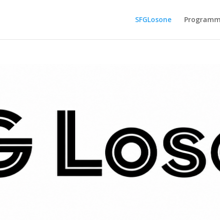
SFGLosone
Program