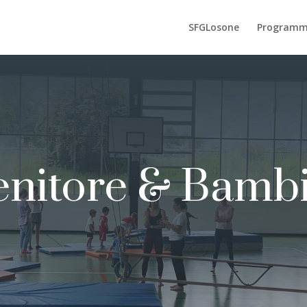
SFGLosone
Program
nitore & Bamb